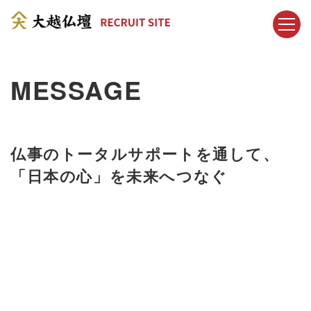
MESSAGE
仏事のトータルサポートを通して、
「日本の心」を未来へつなぐ
う心、ありがとうという心、おかげさま
ますという心、
仏様を尊ぶ心、合掌する
、先祖を敬う心、親を大切にする心、
お
る心、ものの命を大切にする心、礼儀正
する心、
祖国を愛する心、困難に打ち勝
る心、
日本の心をお伝えする事を大事に