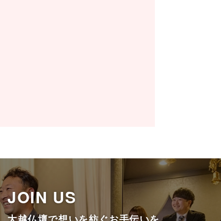
伝える力
明るくハキハキと物事を言える人
共感する力
仲間の喜びを自分の喜びと感じるこ
挑戦する力
責任感があり、高い職業観を持った
盛な人
JOIN US
大越仏壇で想いを紡ぐお手伝いを。