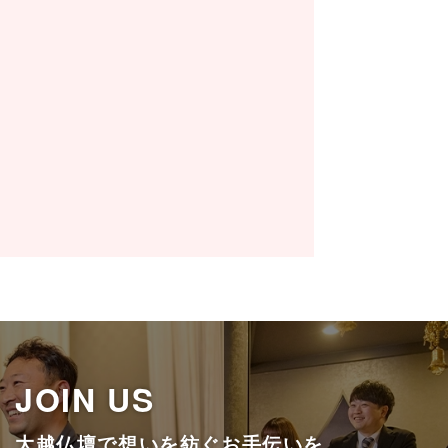
伝える力
明るくハキハキと物事を言える人
共感する力
仲間の喜びを自分の喜びと感じるこ
挑戦する力
責任感があり、高い職業観を持った
盛な人
JOIN US
大越仏壇で想いを紡ぐお手伝いを。