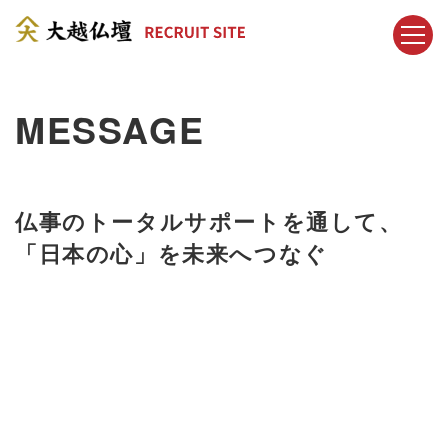
MESSAGE
仏事のトータルサポートを通して、
「日本の心」を未来へつなぐ
う心、ありがとうという心、おかげさま
ますという心、
仏様を尊ぶ心、合掌する
、先祖を敬う心、親を大切にする心、
お
る心、ものの命を大切にする心、礼儀正
する心、
祖国を愛する心、困難に打ち勝
る心、
日本の心をお伝えする事を大事に